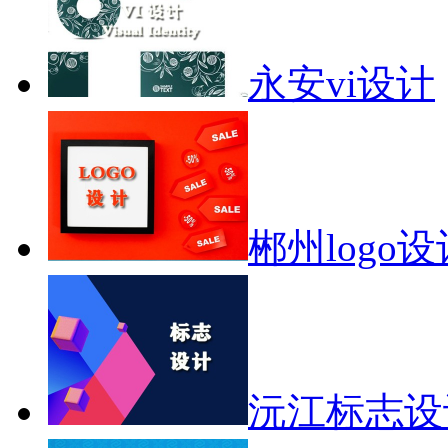
永安vi设计
郴州logo设
沅江标志设