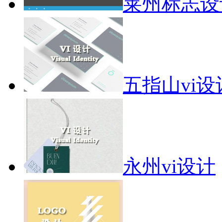
莱州标志设
五指山vi设
永州vi设计